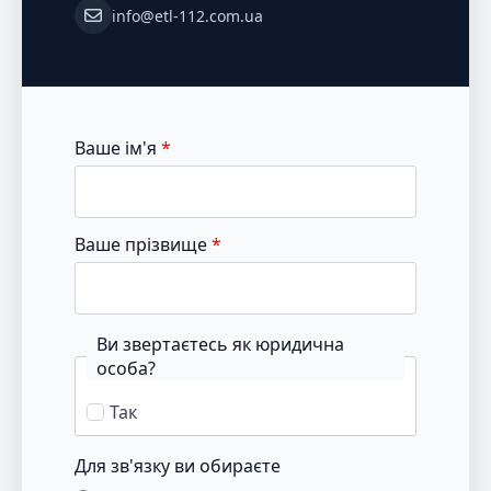
info@etl-112.com.ua
Ваше ім'я
*
Ваше прізвище
*
Ви звертаєтесь як юридична
особа?
Так
Для зв'язку ви обираєте