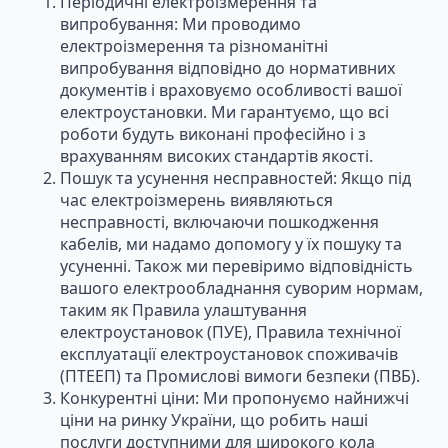
Періодичні електроізмерення та
випробування: Ми проводимо
електроізмерення та різноманітні
випробування відповідно до нормативних
документів і враховуємо особливості вашої
електроустановки. Ми гарантуємо, що всі
роботи будуть виконані професійно і з
врахуванням високих стандартів якості.
Пошук та усунення несправностей: Якщо під
час електроізмерень виявляються
несправності, включаючи пошкодження
кабелів, ми надамо допомогу у їх пошуку та
усуненні. Також ми перевіримо відповідність
вашого електрообладнання суворим нормам,
таким як Правила улаштування
електроустановок (ПУЕ), Правила технічної
експлуатації електроустановок споживачів
(ПТЕЕП) та Промислові вимоги безпеки (ПВБ).
Конкурентні ціни: Ми пропонуємо найнижчі
ціни на ринку України, що робить наші
послуги доступними для широкого кола