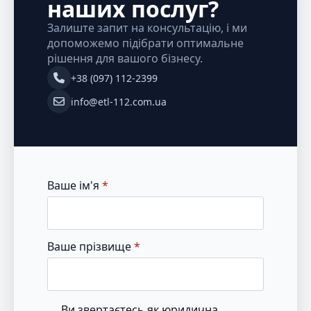
наших послуг?
Залиште запит на консультацію, і ми
допоможемо підібрати оптимальне
рішення для вашого бізнесу.
+38 (097) 112-2399
info@etl-112.com.ua
Ваше ім'я
*
Ваше прізвище
*
Ви звертаєтесь як юридична