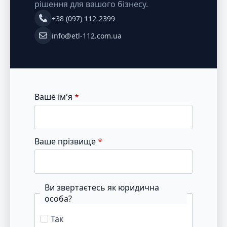
рішення для вашого бізнесу.
+38 (097) 112-2399
info@etl-112.com.ua
Ваше ім'я
*
Ваше прізвище
*
Ви звертаєтесь як юридична
особа?
Так