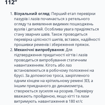
112”
Візуальний огляд
: Перший етап перевірки
пазурів і лазів починається з ретельного
огляду та виявлення видимих пошкоджень
вузлів і деталей. Особлива увага приділяється
стану зварних швів. Також проводиться
перевірка цілісності шипів, вставок, надійності
прошивки ременів і збереження пряжок.
Механічні випробування
: Для
підтвердження придатності кігтів і лазів
проводиться випробування статичним
навантаженням. Кіготь або лаз
встановлюються в робочому положенні на
брусі. За допомогою троса, закріпленого
одним кінцем на кріпильному ремені ЗІЗ, а
іншим приєднаного до динамометра,
створюється зусилля на розрив. Перевірку
вважають пройденою, якщо кігті та лази
витримують навантаження в 180 кг/с